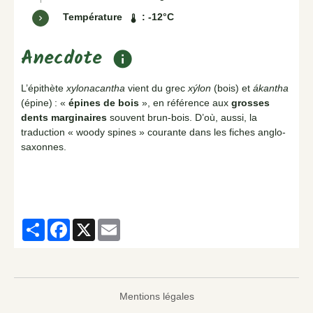
Température
:
-12°C
thermostat
Anecdote
info
L’épithète
xylonacantha
vient du grec
xýlon
(bois) et
ákantha
(épine) : «
épines de bois
», en référence aux
grosses
dents marginaires
souvent brun-bois. D’où, aussi, la
traduction « woody spines » courante dans les fiches anglo-
saxonnes.
Partager
Facebook
X
Email
Mentions légales