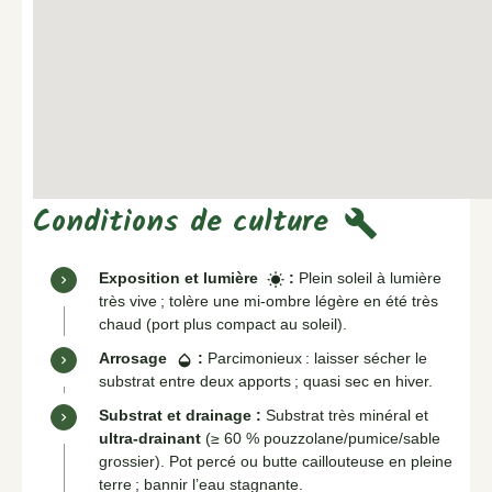
Conditions de culture
build
Exposition et lumière
:
Plein soleil à lumière
wb_sunny
très vive ; tolère une mi-ombre légère en été très
chaud (port plus compact au soleil).
Arrosage
:
Parcimonieux : laisser sécher le
opacity
substrat entre deux apports ; quasi sec en hiver.
Substrat et drainage :
Substrat très minéral et
ultra-drainant
(≥ 60 % pouzzolane/pumice/sable
grossier). Pot percé ou butte caillouteuse en pleine
terre ; bannir l’eau stagnante.