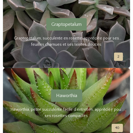
Graptopetalum
Graptopetalum, succulente en rosette, appréciée pour ses
feuilles charnues et ses teintes douces.
2
Haworthia
Haworthia, petite succulente facile d’entretien, appréciée pour
ses rosettes compactes.
40