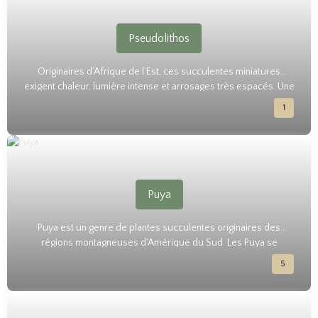
Pseudolithos
Originaires d’Afrique de l’Est, ces succulentes miniatures
exigent chaleur, lumière intense et arrosages très espacés. Une
curiosité pour amateurs avertis.
1
Puya
Puya est un genre de plantes succulentes originaires des
régions montagneuses d'Amérique du Sud. Les Puya se
distinguent par leurs rosettes de feuilles épineuses et leurs
5
inflorescences spectaculaires composées de fleurs colorées.