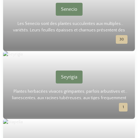
d'Asie et d'Amérique, ces plantes résistantes et faciles à cultiver
16
ajoutent une touche naturelle et résiliente à votre collection.
Senecio
Les Senecio sont des plantes succulentes aux multiples
variétés. Leurs feuilles épaisses et charnues présentent des
formes et des couleurs variées, allant du vert vif au gris argenté.
30
Originaires de diverses régions du monde, notamment d'Afrique
du Sud et d'Amérique du Sud, ces plantes sont appréciées pour
leur aspect décoratif et leur facilité d'entretien.
Seyrigia
Plantes herbacées vivaces grimpantes, parfois arbustives et