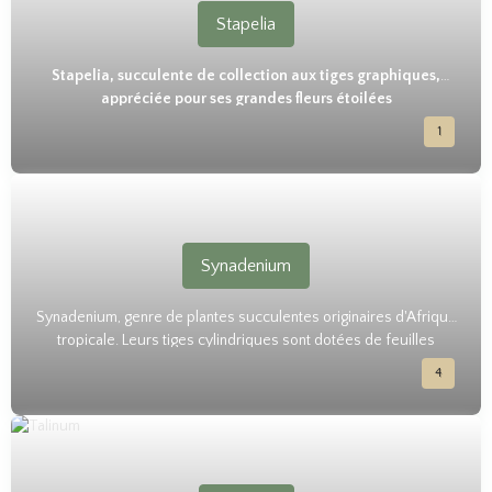
lianescentes, aux racines tubéreuses, aux tiges frequemment
aphylles et charnues. Genre endémique de Madagascar.
1
Stapelia
Stapelia, succulente de collection aux tiges graphiques,
appréciée pour ses grandes fleurs étoilées
1
Synadenium
Synadenium, genre de plantes succulentes originaires d'Afrique