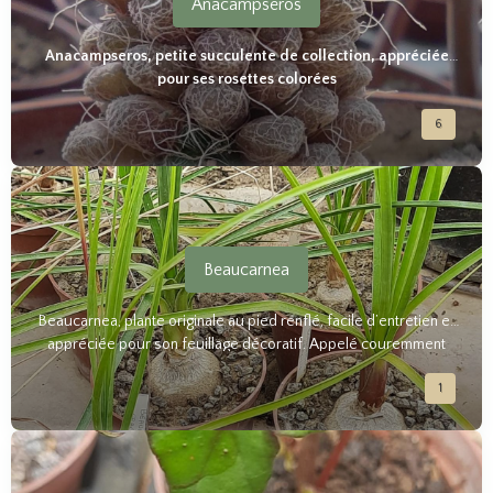
Anacampseros
Anacampseros, petite succulente de collection, appréciée
pour ses rosettes colorées
6
Beaucarnea
Beaucarnea, plante originale au pied renflé, facile d’entretien et
appréciée pour son feuillage décoratif. Appelé couremment
"Pied d'éléphant".
1