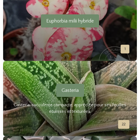
Euphorbia milii hybride
1
Gasteria
Gasteria, succulente compacte, appréciée pour ses feuilles
épaisses et texturées.
22