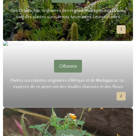
Les Orostachys, originaires des régions montagneuses d'Asie,
sont des plantes succulentes fascinantes. Leurs rosettes
compactes de feuilles charnues forment des motifs
3
géométriques saisissants. Résistants et peu exigeants, les
Orostachys sont idéal pour les amateurs de plantes.
Othonna
Plantes succulentes originaires d'Afrique et de Madagascar. Les
espèces de ce genre ont des feuilles charnues et des fleurs
jaunes, orange ou blanches rappelant des marguerites.
2