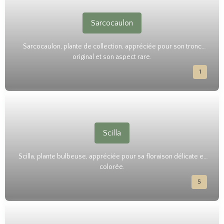
Leur rusticité et leur adaptation à des conditions extrêmes en
font des choix parfaits pour les jardins arides ou les collections
de plantes exotiques.
Sarcocaulon
Sarcocaulon, plante de collection, appréciée pour son tronc
original et son aspect rare.
1
Scilla
Scilla, plante bulbeuse, appréciée pour sa floraison délicate et
colorée.
5