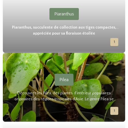
Piaranthus
Piaranthus, succulente de collection aux tiges compactes,
appréciée pour sa floraison étoilée
1
Pilea
Découvrez les Pilea, des plantes d'intérieur populaires
originaires des régions tropicales d'Asie. Le genre Pilea se
caractérise par ses feuilles rondes, en forme de pièces de
1
monnaie, et sa croissance compacte. Ces plantes sont
appréciées pour leur facilité d'entretien, leur adaptabilité à