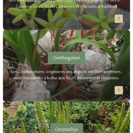
Les Monanthes sont des plantes succulentes originaires des îles
Canaries. Leurs feuilles épaisses et charnues présentent
souvent des teintes vertes, rouges ou pourpres. Les Monanthes
1
sont des plantes résistantes et faciles à entretenir.
Ornithogalum
Les Ornithogalums, originaires des régions méditerranéennes,
sont des plantes à bulbe aux fleurs éclatantes et élégantes.
Faciles à cultiver et résistants.
1
Orostachys