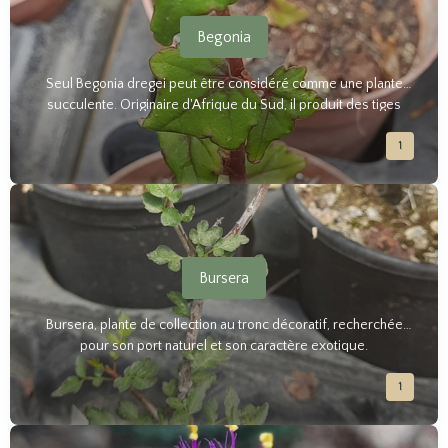
Begonia
Seul Begonia dregei peut être considéré comme une plante
succulente. Originaire d'Afrique du Sud, il produit des tiges
charnues et des feuilles épaisses, qui prennent une belle teinte
1
rougeâtre en plein soleil. Les fleurs sont de couleur rose vif et
apparaissent en été. Facile à cultiver, elle est idéale pour les
amateurs de plantes rares et peu communes.
Bursera
Bursera, plante de collection au tronc décoratif, recherchée
pour son port naturel et son caractère exotique.
1