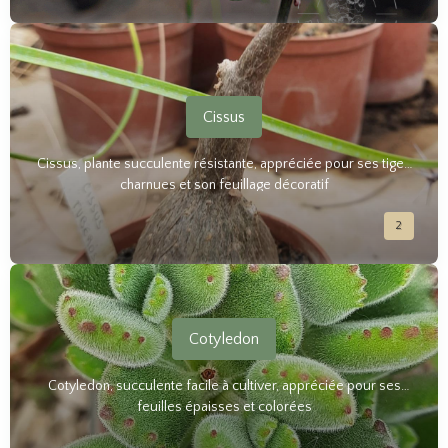
Cissus
Cissus, plante succulente résistante, appréciée pour ses tiges
charnues et son feuillage décoratif
2
Cotyledon
Cotyledon, succulente facile à cultiver, appréciée pour ses
feuilles épaisses et colorées