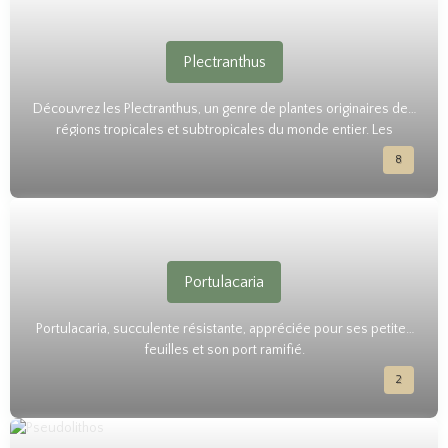
différentes conditions de lumière et leur capacité à produire de
nouvelles pousses rapidement.
Plectranthus
Découvrez les Plectranthus, un genre de plantes originaires des
régions tropicales et subtropicales du monde entier. Les
Plectranthus se distinguent par leurs feuilles aromatiques
8
attrayantes aux formes et aux couleurs variées. Leur rusticité et
leur capacité à s'adapter à différents environnements font d'eux
des choix idéaux pour les jardins intérieurs.
Portulacaria
Portulacaria, succulente résistante, appréciée pour ses petites
feuilles et son port ramifié.
2