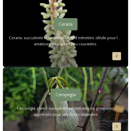
Ceraria
Ceraria, succulente originale et facile d’entretien, idéale pour les
amateurs de plantes peu courantes.
2
Ceropegia
Ceropegia, plante succulente retombante ou grimpante,
appréciée pour ses fleurs originales
3