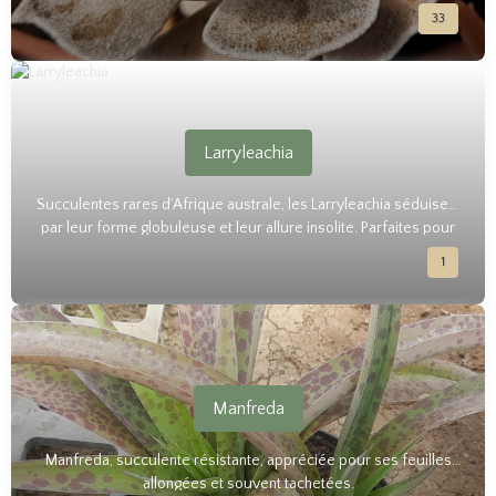
33
Larryleachia
Succulentes rares d’Afrique australe, les Larryleachia séduisent
par leur forme globuleuse et leur allure insolite. Parfaites pour
les collectionneurs, elles demandent un sol très drainant, peu
1
d’arrosage et beaucoup de lumière.
Manfreda
Manfreda, succulente résistante, appréciée pour ses feuilles
allongées et souvent tachetées.