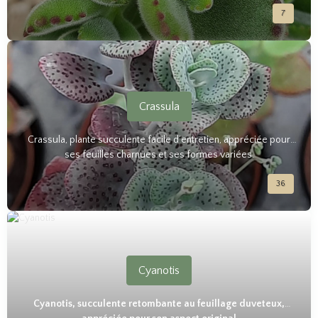
7
Crassula
Crassula, plante succulente facile d’entretien, appréciée pour
ses feuilles charnues et ses formes variées.
36
Cyanotis
Cyanotis, succulente retombante au feuillage duveteux,