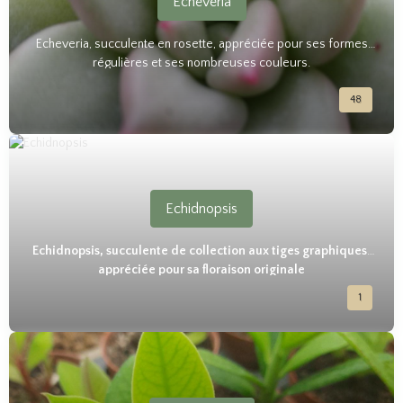
Echeveria
Echeveria, succulente en rosette, appréciée pour ses formes
régulières et ses nombreuses couleurs.
48
Echidnopsis
Echidnopsis, succulente de collection aux tiges graphiques,
appréciée pour sa floraison originale
1