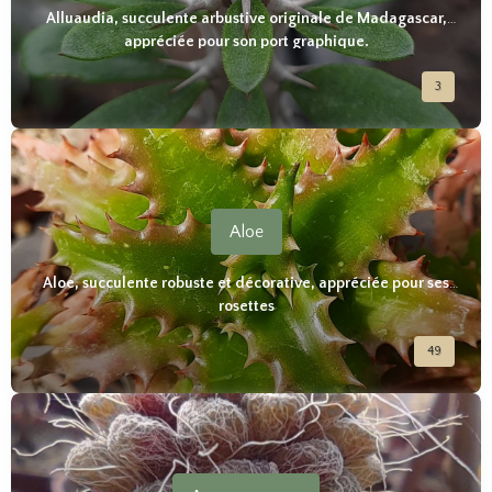
Alluaudia, succulente arbustive originale de Madagascar,
appréciée pour son port graphique.
3
Aloe
Aloe, succulente robuste et décorative, appréciée pour ses
rosettes
49