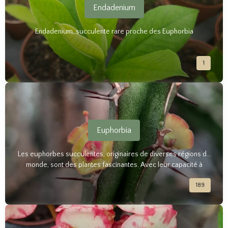
Endadenium
Endadenium, succulente rare proche des Euphorbia
1
Euphorbia
Les euphorbes succulentes, originaires de diverses régions du
monde, sont des plantes fascinantes. Avec leur capacité à
résister à des conditions arides et leur adaptabilité, les
189
euphorbes sont des choix idéaux pour les jardiniers en quête
de plantes résilientes et esthétiquement remarquables.