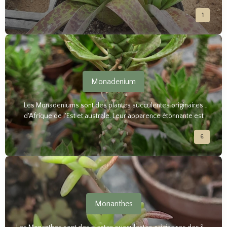
1
Monadenium
Les Monadeniums sont des plantes succulentes originaires
d'Afrique de l'Est et australe. Leur apparence étonnante est
marquée par des tiges épaisses souvent avec des motifs et des
6
couleurs variés. Leurs fleurs, lorsqu'elles apparaissent, sont de
petites tailles.
Monanthes