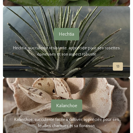
Hechtia
Hechtia, succulente résistante, appréciée pour ses rosettes
épineuses et son aspect robuste
13
Kalanchoe
Kalanchoe, succulente facile à cultiver, appréciée pour ses
feuilles charnues et sa floraison.