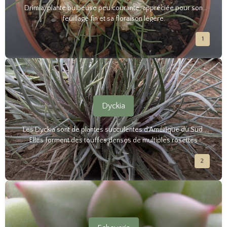
Drimia, plante bulbeuse peu courante, appréciée pour son
feuillage fin et sa floraison légère.
1
Dyckia
Les Dyckia sont de plantes succulentes d'Amérique du Sud.
Elles forment des touffes denses de multiples rosettes
épineuses aux couleurs surprenantes. Elles ont une grande
2
tolérance à la sécheresse.