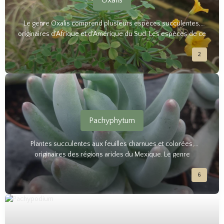
Oxalis
Le genre Oxalis comprend plusieurs espèces succulentes,
originaires d'Afrique et d'Amérique du Sud. Les espèces de ce
genre ont des feuilles charnues et des fleurs en forme de
2
cloche dans des nuances de rose, d'orange et de jaune.
Pachyphytum
Plantes succulentes aux feuilles charnues et colorées,
originaires des régions arides du Mexique. Le genre
Pachyphytum se distingue par ses rosettes compactes et ses
6
teintes allant du vert argenté au rose pâle. Leur origine
mexicaine leur confère une grande résistance à la sécheresse.