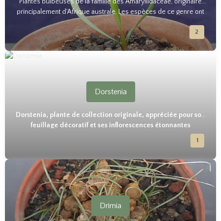
Plantes bulbeuses de la famille des Amaryllidaceae, originaire
principalement d'Afrique australe. Les espèces de ce genre ont
des feuilles étroites et des fleurs en forme de trompette dans
2
des nuances de rouge, orange, rose ou blanc.
Dorstenia
Dorstenia, plante de collection originale, appréciée pour son
feuillage décoratif et ses inflorescences étonnantes
1
Drimia