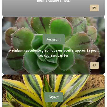
pour la culture en pot.
20
Aeonium
Aeonium, succulente graphique en rosette, appréciée pour
ses couleurs variées
29
Agave