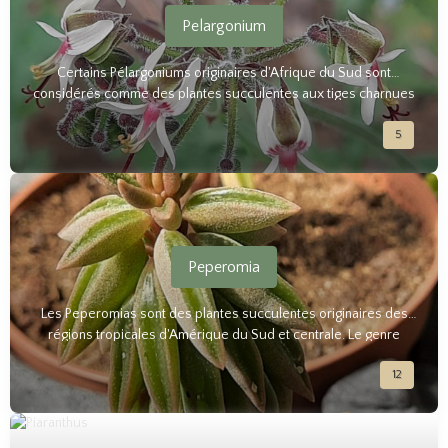
Pelargonium
Certains Pélargoniums originaires d'Afrique du Sud sont
considérés comme des plantes succulentes aux tiges charnues
et feuilles colorées. Ces plantes sont réputées pour leur
5
floraison abondante et variée.
Peperomia
Les Peperomias sont des plantes succulentes originaires des
régions tropicales d'Amérique du Sud et centrale. Le genre
Peperomia se distingue par ses feuilles charnues et variées.
12
Ces plantes sont parfaites pour les intérieurs, avec leur faible
besoin en lumière et leur facilité d'entretien.