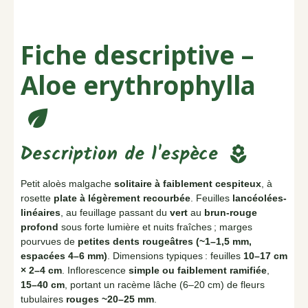
Fiche descriptive –
Aloe erythrophylla
eco
Description de l'espèce
local_florist
Petit aloès malgache
solitaire à faiblement cespiteux
, à
rosette
plate à légèrement recourbée
. Feuilles
lancéolées-
linéaires
, au feuillage passant du
vert
au
brun-rouge
profond
sous forte lumière et nuits fraîches ; marges
pourvues de
petites dents rougeâtres (~1–1,5 mm,
espacées 4–6 mm)
. Dimensions typiques : feuilles
10–17 cm
× 2–4 cm
. Inflorescence
simple ou faiblement ramifiée
,
15–40 cm
, portant un racème lâche (6–20 cm) de fleurs
tubulaires
rouges ~20–25 mm
.