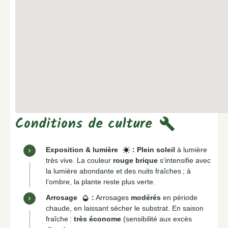
Conditions de culture
build
Exposition & lumière
:
Plein soleil
à lumière
wb_sunny
très vive. La couleur
rouge brique
s’intensifie avec
la lumière abondante et des nuits fraîches ; à
l’ombre, la plante reste plus verte.
Arrosage
:
Arrosages
modérés
en période
opacity
chaude, en laissant sécher le substrat. En saison
fraîche :
très économe
(sensibilité aux excès