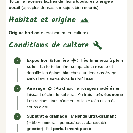
40 cm, à racèmes
lâches
de fleurs tubulaires
orangé à
corail
(épis plus denses sur sujets bien nourris).
Habitat et origine
terrain
Origine horticole
(croisement en culture).
Conditions de culture
build
Exposition & lumière
:
Très lumineux à plein
wb_sunny
soleil
. La forte lumière compacte la rosette et
densifie les épines blanches ; un léger
ombrage
estival sous serre évite les brûlures.
Arrosage
:
Au chaud : arrosages
modérés
en
opacity
laissant sécher le substrat. Au frais :
très économe
.
Les racines fines n’aiment ni les excès ni les à-
coups d’eau.
Substrat & drainage :
Mélange
ultra-drainant
(≥ 60 % minéral : pumice/pouzzolane/sable
grossier). Pot
parfaitement percé