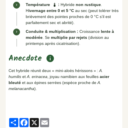
Température
:
Hybride
non rustique
.
thermostat
H
ivernage entre 0 et 5 °C
au sec (peut tolérer très
brièvement des pointes proches de 0 °C s’il est
parfaitement sec et abrité).
Conduite & multiplication :
Croissance
lente à
modérée
. Se
multiplie par rejets
(division au
printemps après cicatrisation).
Anecdote
info
Cet hybride réunit deux « mini-aloès hérissons » :
A.
humilis
et
A. erinacea
, joyau namibien aux feuilles
acier
bleuté
et aux épines serrées (espèce proche de
A.
melanacantha
).
Partager
Facebook
X
Email