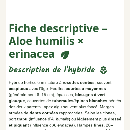
Fiche descriptive –
Aloe humilis ×
erinacea
eco
Description de l'hybride
local_florist
Hybride horticole miniature à
rosettes serrées
, souvent
cespiteux
avec l’âge. Feuilles
courtes à moyennes
(généralement 6–15 cm), épaisses,
bleu-gris à vert
glauque
, couvertes de
tubercules/épines blanches
hérités
des deux parents ; apex aigu souvent plus foncé. Marges
armées de
dents cornées
rapprochées. Selon les clones,
port
trapu
(influence d’
A. humilis
) ou légèrement plus
dressé
et piquant
(influence d’
A. erinacea
). Hampes
fines
, 20–