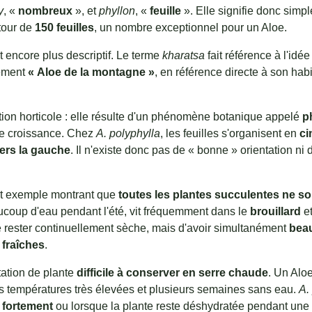
y
, «
nombreux
», et
phyllon
, «
feuille
». Elle signifie donc sim
utour de
150 feuilles
, un nombre exceptionnel pour un Aloe.
t encore plus descriptif. Le terme
kharatsa
fait référence à l'idé
alement
« Aloe de la montagne »
, en référence directe à son ha
tion horticole : elle résulte d'un phénomène botanique appelé
p
 de croissance. Chez
A. polyphylla
, les feuilles s'organisent en
ci
vers la gauche
. Il n'existe donc pas de « bonne » orientation ni
nt exemple montrant que
toutes les plantes succulentes ne s
ucoup d'eau pendant l'été, vit fréquemment dans le
brouillard
et
 rester continuellement sèche, mais d'avoir simultanément
bea
 fraîches
.
tation de plante
difficile à conserver en serre chaude
. Un Aloe
 températures très élevées et plusieurs semaines sans eau.
A.
 fortement
ou lorsque la plante reste déshydratée pendant une lo