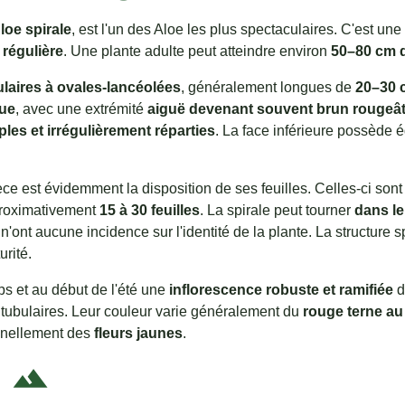
loe spirale
, est l'un des Aloe les plus spectaculaires. C'est un
régulière
. Une plante adulte peut atteindre environ
50–80 cm 
ulaires à ovales-lancéolées
, généralement longues de
20–30 
que
, avec une extrémité
aiguë devenant souvent brun rougeât
les et irrégulièrement réparties
. La face inférieure possède
èce est évidemment la disposition de ses feuilles. Celles-ci so
roximativement
15 à 30 feuilles
. La spirale peut tourner
dans le
n'ont aucune incidence sur l'identité de la plante. La structure 
urité.
ps et au début de l'été une
inflorescence robuste et ramifiée
d
 tubulaires. Leur couleur varie généralement du
rouge terne a
nnellement des
fleurs jaunes
.
e
terrain