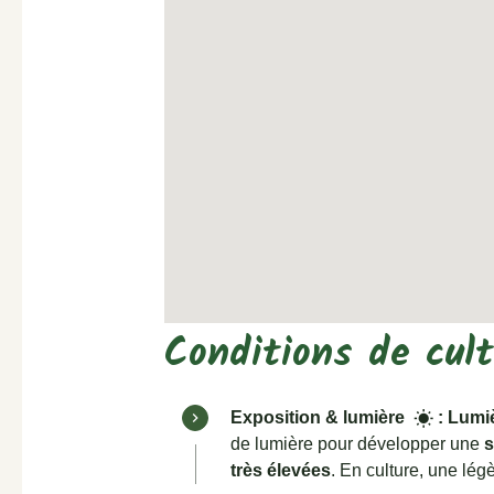
Conditions de cul
Exposition & lumière
:
Lumiè
wb_sunny
de lumière pour développer une
s
très élevées
. En culture, une lé