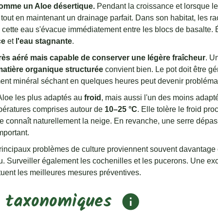
comme un Aloe désertique.
Pendant la croissance et lorsque l
tout en maintenant un drainage parfait. Dans son habitat, les 
s cette eau s'évacue immédiatement entre les blocs de basalte.
ce
et
l'eau stagnante
.
très aéré mais capable de conserver une légère fraîcheur
. U
atière organique structurée
convient bien. Le pot doit être 
ement minéral séchant en quelques heures peut devenir problém
 Aloe les plus adaptés au
froid
, mais aussi l'un des moins adapt
mpératures comprises autour de
10–25 °C
. Elle tolère le froid p
le connaît naturellement la neige. En revanche, une serre dépa
mportant.
rincipaux problèmes de culture proviennent souvent davantage
 Surveiller également les cochenilles et les pucerons. Une ex
ituent les meilleures mesures préventives.
s taxonomiques
info