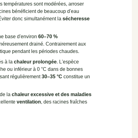
es températures sont modérées, arroser
racines bénéficient de beaucoup d'eau
 Éviter donc simultanément la
sécheresse
ne base d'environ
60–70 %
généreusement drainé. Contrairement aux
atique pendant les périodes chaudes.
és à la
chaleur prolongée
. L'espèce
roche ou inférieur à 0 °C dans de bonnes
ssant régulièrement
30–35 °C
constitue un
 de la
chaleur excessive et des maladies
cellente
ventilation
, des racines fraîches