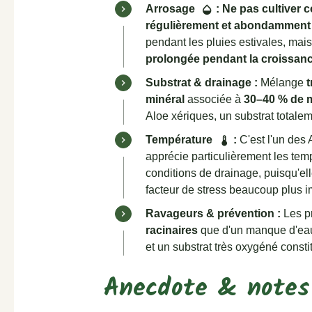
Arrosage
:
Ne pas cultiver 
opacity
régulièrement et abondamment
pendant les pluies estivales, mai
prolongée pendant la croissan
Substrat & drainage :
Mélange
minéral
associée à
30–40 % de m
Aloe xériques, un substrat total
Température
:
C'est l'un des
thermostat
apprécie particulièrement les te
conditions de drainage, puisqu'el
facteur de stress beaucoup plus i
Ravageurs & prévention :
Les p
racinaires
que d'un manque d'eau.
et un substrat très oxygéné const
Anecdote & note