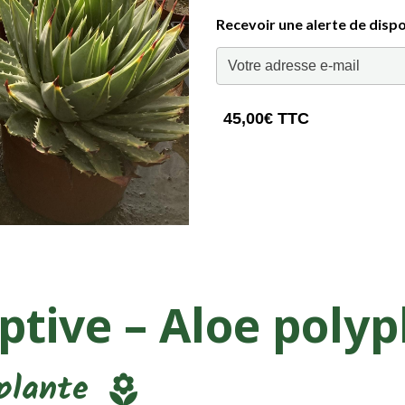
Recevoir une alerte de dispo
45,00€ TTC
iptive – Aloe poly
 plante
local_florist