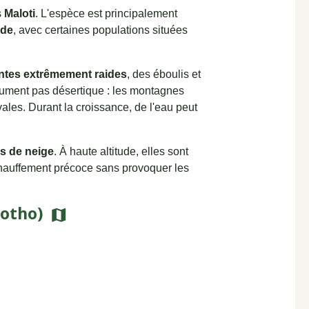
s
Maloti
. L'espèce est principalement
ude
, avec certaines populations situées
ntes extrêmement raides
, des éboulis et
olument pas désertique : les montagnes
vales. Durant la croissance, de l'eau peut
s de neige
. À haute altitude, elles sont
chauffement précoce sans provoquer les
sotho)
map