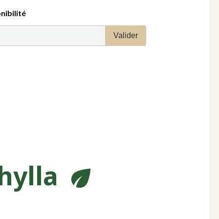
nibilité
Valider
phylla
eco