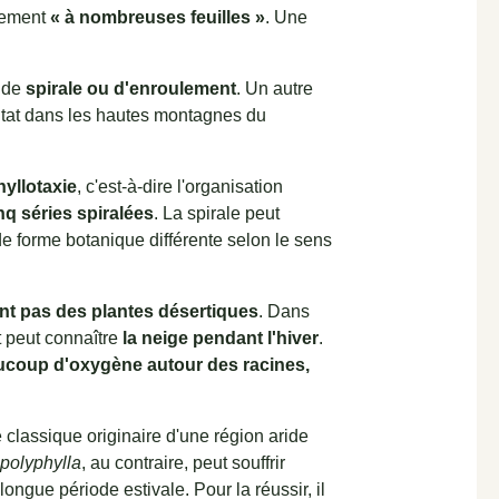
plement
« à nombreuses feuilles »
. Une
e de
spirale ou d'enroulement
. Un autre
bitat dans les hautes montagnes du
hyllotaxie
, c'est-à-dire l'organisation
nq séries spiralées
. La spirale peut
 de forme botanique différente selon le sens
ont pas des plantes désertiques
. Dans
 peut connaître
la neige pendant l'hiver
.
ucoup d'oxygène autour des racines,
 classique originaire d'une région aride
 polyphylla
, au contraire, peut souffrir
ngue période estivale. Pour la réussir, il