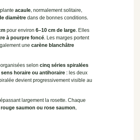
e plante
acaule
, normalement solitaire,
de diamètre
dans de bonnes conditions.
cm
pour environ
6–10 cm de large
. Elles
re à pourpre foncé
. Les marges portent
 également une
carène blanchâtre
nt organisées selon
cinq séries spiralées
 sens horaire ou antihoraire
: les deux
spiralée devient progressivement visible au
épassant largement la rosette. Chaque
u rouge saumon ou rose saumon
,