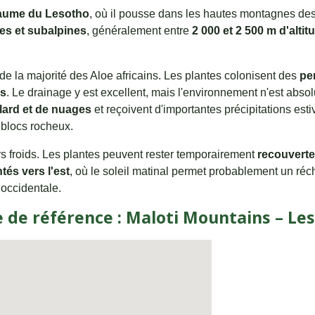
aume du Lesotho
, où il pousse dans les hautes montagnes de
es et subalpines
, généralement entre
2 000 et 2 500 m d'altit
i de la majorité des Aloe africains. Les plantes colonisent des
pe
es
. Le drainage y est excellent, mais l'environnement n'est abs
llard et de nuages
et reçoivent d'importantes précipitations esti
 blocs rocheux.
rs froids. Les plantes peuvent rester temporairement
recouverte
tés vers l'est
, où le soleil matinal permet probablement un ré
 occidentale.
e de référence : Maloti Mountains – Le