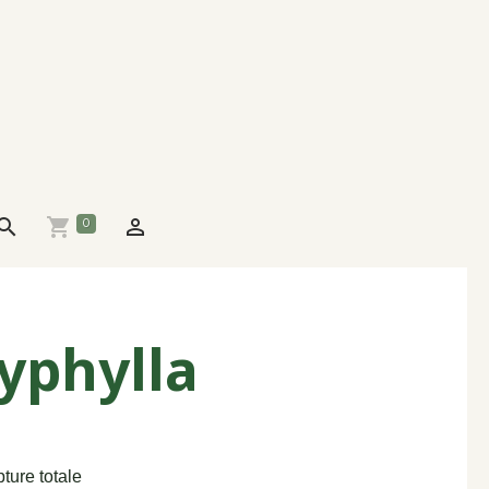
0
yphylla
pture totale