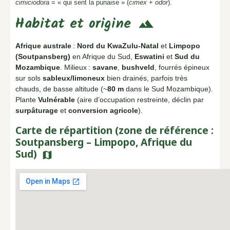
cimiciodora
= « qui sent la punaise » (
cimex
+
odor
).
Habitat et origine
terrain
Afrique australe
:
Nord du KwaZulu-Natal
et
Limpopo
(Soutpansberg)
en Afrique du Sud,
Eswatini
et
Sud du
Mozambique
. Milieux :
savane
,
bushveld
, fourrés épineux
sur sols
sableux/limoneux
bien drainés, parfois très
chauds, de basse altitude (~
80 m
dans le Sud Mozambique).
Plante
Vulnérable
(aire d’occupation restreinte, déclin par
surpâturage
et
conversion agricole
).
Carte de répartition (zone de référence :
Soutpansberg – Limpopo, Afrique du
Sud)
map