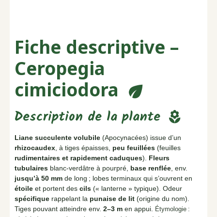
Fiche descriptive –
Ceropegia
cimiciodora
eco
Description de la plante
local_florist
Liane succulente volubile
(Apocynacées) issue d’un
rhizocaudex
, à tiges épaisses,
peu feuillées
(feuilles
rudimentaires et rapidement caduques
).
Fleurs
tubulaires
blanc-verdâtre à pourpré,
base renflée
, env.
jusqu’à 50 mm
de long ; lobes terminaux qui s’ouvrent en
étoile
et portent des
cils
(« lanterne » typique). Odeur
spécifique
rappelant la
punaise de lit
(origine du nom).
Tiges pouvant atteindre env.
2–3 m
en appui.
Étymologie :