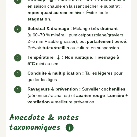
opacity
en saison chaude en laissant sécher le substrat ;
repos quasi au sec
en hiver. Éviter toute
stagnation
.
Substrat & drainage :
Mélange
très drainant
(≥ 60–70 % minéral : pumice/pouzzolane/graviers
2–6 mm + sable grossier), pot
parfaitement percé
.
Prévoir
tuteur/treillis
ou culture en suspension.
Température
:
Non rustique
. H
ivernage à
thermostat
5°C
mini au sec.
Conduite & multiplication :
Tailles légères pour
guider les tiges.
Ravageurs & prévention :
Surveiller
cochenilles
(aériennes/racinaires) et
acarien rouge
.
Lumière +
ventilation
= meilleure prévention
Anecdote & notes
taxonomiques
info