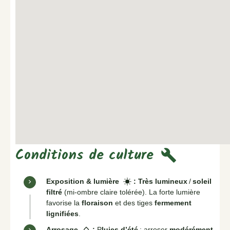
Conditions de culture
build
Exposition & lumière
:
Très lumineux
/
soleil
wb_sunny
filtré
(mi-ombre claire tolérée). La forte lumière
favorise la
floraison
et des tiges
fermement
lignifiées
.
Arrosage
:
P
luies d’été
: arroser
modérément