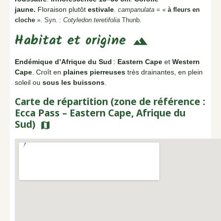
jaune.
Floraison plutôt
estivale
.
campanulata
= «
à fleurs en
cloche
». Syn. :
Cotyledon teretifolia
Thunb.
Habitat et origine
terrain
Endémique d’Afrique du Sud
:
Eastern Cape
et
Western
Cape
. Croît en
plaines pierreuses
très drainantes, en plein
soleil ou
sous les buissons
.
Carte de répartition (zone de référence :
Ecca Pass – Eastern Cape, Afrique du
Sud)
map