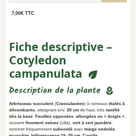
7,00€ TTC
Fiche descriptive –
Cotyledon
campanulata
eco
Description de la plante
local_florist
Arbrisseau succulent
(
Crassulacées
) à rameaux
étalés à
décombants
, atteignant env.
20 cm
de haut, très
ramifié
dès la base
.
Feuilles opposées
,
allongées en « doigts »
,
souvent
finement velues
(cilia),
vert à vert jaunâtre
,
sommet fréquemment
subcordé
avec
marge ondulée
roussâtre
.
Inflorescence
15–30 cm
.
Corolle