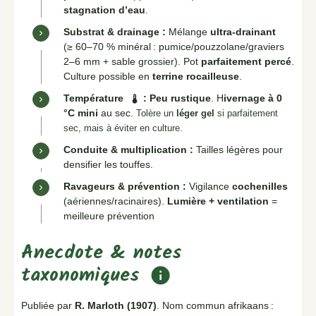
stagnation d’eau
.
Substrat & drainage :
Mélange
ultra-drainant
(≥ 60–70 % minéral : pumice/pouzzolane/graviers
2–6 mm + sable grossier). Pot
parfaitement percé
.
Culture possible en
terrine rocailleuse
.
Température
:
Peu rustique
. H
ivernage à 0
thermostat
°C mini
au sec.
Tolère un
léger gel
si parfaitement
sec, mais à éviter en culture.
Conduite & multiplication :
Tailles légères pour
densifier les touffes.
Ravageurs & prévention :
Vigilance
cochenilles
(aériennes/racinaires).
Lumière + ventilation
=
meilleure prévention
Anecdote & notes
taxonomiques
info
Publiée par
R. Marloth (1907)
. Nom commun afrikaans :