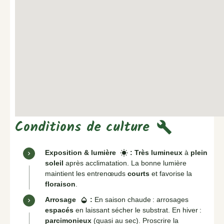
Conditions de culture
build
Exposition & lumière
:
Très lumineux
à
plein
wb_sunny
soleil
après acclimatation. La bonne lumière
maintient les entrenœuds
courts
et favorise la
floraison
.
Arrosage
:
En saison chaude : arrosages
opacity
espacés
en laissant sécher le substrat. En hiver :
parcimonieux
(quasi au sec). Proscrire la