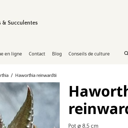
s & Succulentes
e en ligne
Contact
Blog
Conseils de culture
thia
Haworthia reinwardtii
Hawort
reinward
Pot ⌀ 8,5 cm