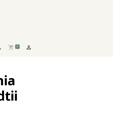
0
hia
tii